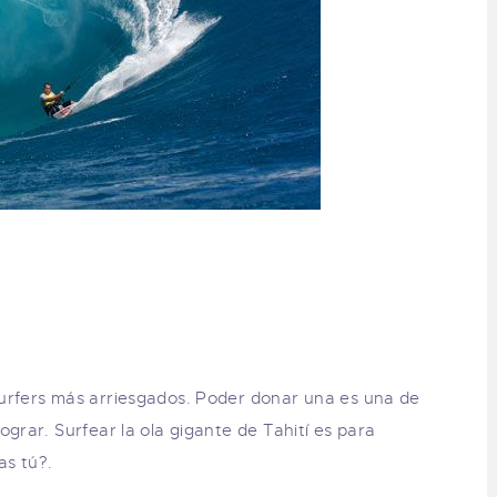
surfers más arriesgados. Poder donar una es una de
ograr. Surfear la ola gigante de Tahití es para
as tú?.