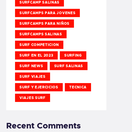
SURFCAMP SALINAS
SURFCAMPS PARA JOVENES
SURFCAMPS PARA NIÑOS
SURFCAMPS SALINAS
SURF COMPETICION
SURF EN EL 2023
SURFING
SURF NEWS
SURF SALINAS
SURF VIAJES
SURF Y EJERCICIOS
TECNICA
VIAJES SURF
Recent Comments