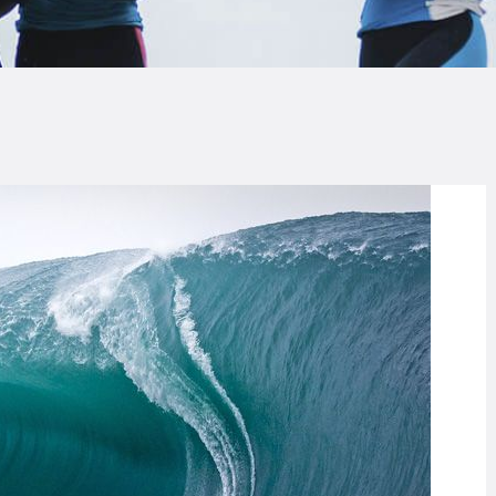
LOG
AQ
ONTACTO
CARRITO
IENDA FAMILY
URFERS
EBCAM SALINAS
EDIDOS