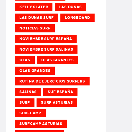
KELLY SLATER
LAS DUNAS
LAS DUNAS SURF
LONGBOARD
NOTICIAS SURF
NOVIEMBRE SURF ESPAÑA
NOVIEMBRE SURF SALINAS
OLAS
OLAS GIGANTES
OLAS GRANDES
RUTINA DE EJERCICIOS SURFERS
SALINAS
SUF ESPAÑA
SURF
SURF ASTURIAS
SURFCAMP
SURFCAMP ASTURIAS