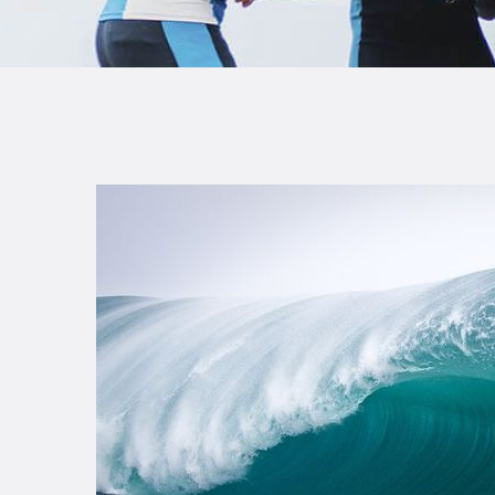
B
F
C
T
S
W
P