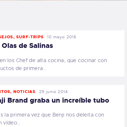
LOG
AQ
SEJOS
,
SURF-TRIPS
10 mayo 2016
ONTACTO
 Olas de Salinas
CARRITO
n los Chef de alta cocina, que cocinar con
uctos de primera…
IENDA FAMILY
URFERS
NTOS
,
NOTICIAS
29 junio 2014
ji Brand graba un increíble tubo
EBCAM SALINAS
s la primera vez que Benji nos deleita con
EDIDOS
n vídeo…