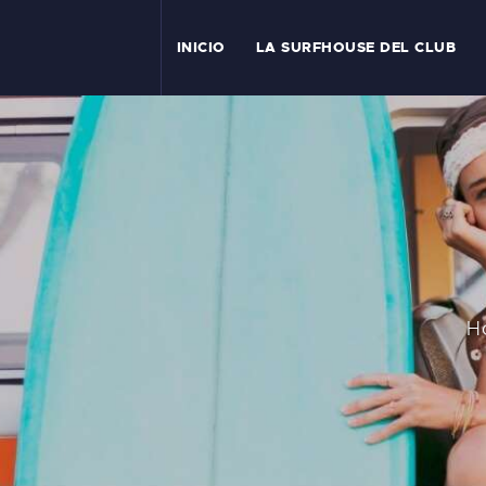
I
INICIO
LA SURFHOUSE DEL CLUB
T
L
C
S
C
H
E
A