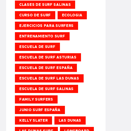
CLASES DE SURF SALINAS
CURSO DE SURF
ECOLOGIA
EJERCICIOS PARA SURFERS
ENTRENAMIENTO SURF
ESCUELA DE SURF
ESCUELA DE SURF ASTURIAS
ESCUELA DE SURF ESPAÑA
ESCUELA DE SURF LAS DUNAS
ESCUELA DE SURF SALINAS
FAMILY SURFERS
JUNIO SURF ESPAÑA
KELLY SLATER
LAS DUNAS
LAS DUNAS SURF
LONGBOARD