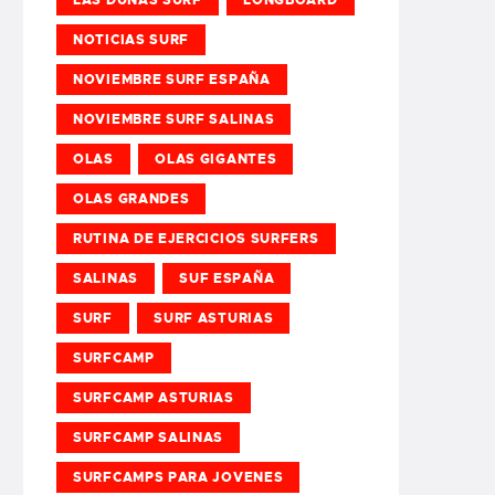
NOTICIAS SURF
NOVIEMBRE SURF ESPAÑA
NOVIEMBRE SURF SALINAS
OLAS
OLAS GIGANTES
OLAS GRANDES
RUTINA DE EJERCICIOS SURFERS
SALINAS
SUF ESPAÑA
SURF
SURF ASTURIAS
SURFCAMP
SURFCAMP ASTURIAS
SURFCAMP SALINAS
SURFCAMPS PARA JOVENES