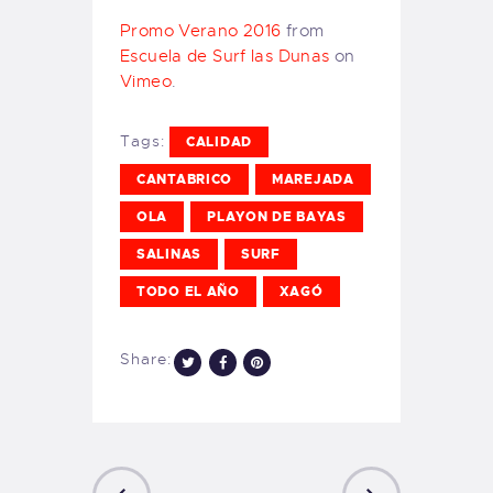
Promo Verano 2016
from
Escuela de Surf las Dunas
on
Vimeo
.
Tags:
CALIDAD
CANTABRICO
MAREJADA
OLA
PLAYON DE BAYAS
SALINAS
SURF
TODO EL AÑO
XAGÓ
Share: