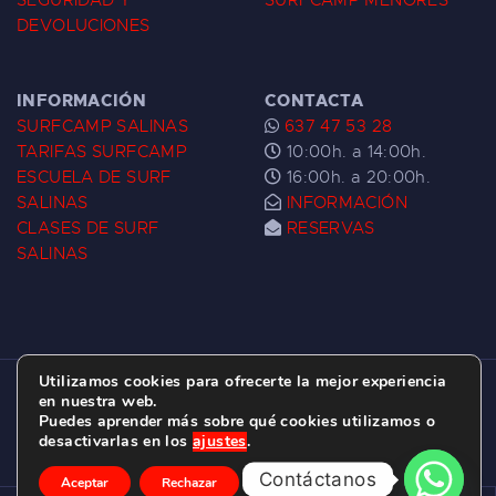
SEGURIDAD Y
SURFCAMP MENORES
DEVOLUCIONES
INFORMACIÓN
CONTACTA
SURFCAMP SALINAS
637 47 53 28
TARIFAS SURFCAMP
10:00h. a 14:00h.
ESCUELA DE SURF
16:00h. a 20:00h.
SALINAS
INFORMACIÓN
CLASES DE SURF
RESERVAS
SALINAS
Utilizamos cookies para ofrecerte la mejor experiencia
ESCUELA DE SURF LAS DUNAS ©
2026.
en nuestra web.
Puedes aprender más sobre qué cookies utilizamos o
C/ BERNARDO ÁLVAREZ GALAN 1, SALINAS
desactivarlas en los
ajustes
.
(ASTURIAS)
Contáctanos
Aceptar
Rechazar
Ajustes