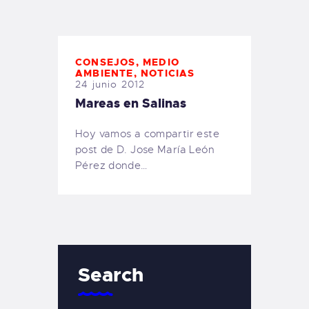
TIENDA FAMILY SURFERS
WEBCAM SALINAS
PEDIDOS
CONSEJOS
,
MEDIO
AMBIENTE
,
NOTICIAS
24 junio 2012
Mareas en Salinas
Hoy vamos a compartir este
post de D. Jose María León
Pérez donde…
Search