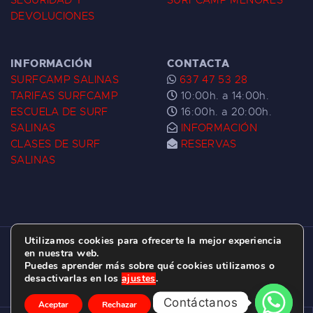
SEGURIDAD Y
SURFCAMP MENORES
DEVOLUCIONES
INFORMACIÓN
CONTACTA
SURFCAMP SALINAS
637 47 53 28
TARIFAS SURFCAMP
10:00h. a 14:00h.
ESCUELA DE SURF
16:00h. a 20:00h.
SALINAS
INFORMACIÓN
CLASES DE SURF
RESERVAS
SALINAS
Utilizamos cookies para ofrecerte la mejor experiencia
ESCUELA DE SURF LAS DUNAS ©
2026.
en nuestra web.
Puedes aprender más sobre qué cookies utilizamos o
C/ BERNARDO ÁLVAREZ GALAN 1, SALINAS
desactivarlas en los
ajustes
.
(ASTURIAS)
Contáctanos
Aceptar
Rechazar
Ajustes