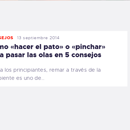
LOG
AQ
SEJOS
13 septiembre 2014
ONTACTO
o «hacer el pato» o «pinchar»
a pasar las olas en 5 consejos
CARRITO
 los principiantes, remar a través de la
IENDA FAMILY
iente es uno de…
URFERS
EBCAM SALINAS
EDIDOS