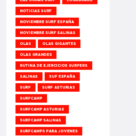
NOTICIAS SURF
NOVIEMBRE SURF ESPAÑA
NOVIEMBRE SURF SALINAS
OLAS
OLAS GIGANTES
OLAS GRANDES
RUTINA DE EJERCICIOS SURFERS
SALINAS
SUF ESPAÑA
SURF
SURF ASTURIAS
SURFCAMP
SURFCAMP ASTURIAS
SURFCAMP SALINAS
SURFCAMPS PARA JOVENES