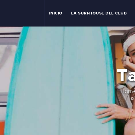
I
INICIO
LA SURFHOUSE DEL CLUB
T
L
C
Ta
S
C
Hom
E
A