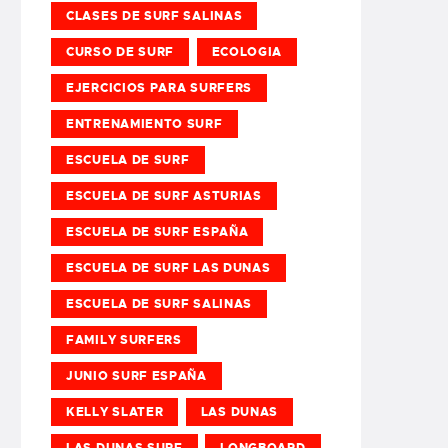
CLASES DE SURF SALINAS
CURSO DE SURF
ECOLOGIA
EJERCICIOS PARA SURFERS
ENTRENAMIENTO SURF
ESCUELA DE SURF
ESCUELA DE SURF ASTURIAS
ESCUELA DE SURF ESPAÑA
ESCUELA DE SURF LAS DUNAS
ESCUELA DE SURF SALINAS
FAMILY SURFERS
JUNIO SURF ESPAÑA
KELLY SLATER
LAS DUNAS
LAS DUNAS SURF
LONGBOARD