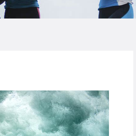
LOG
AQ
ONTACTO
CARRITO
IENDA FAMILY
URFERS
EBCAM SALINAS
EDIDOS