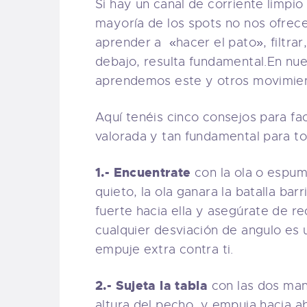
Si hay un canal de corriente limpio
mayoría de los spots no nos ofrece
aprender a «hacer el pato», filtrar
debajo, resulta fundamental.En nu
aprendemos este y otros movimient
Aquí tenéis cinco consejos para fac
valorada y tan fundamental para t
1.- Encuentrate
con la ola o espuma
quieto, la ola ganara la batalla b
fuerte hacia ella y asegúrate de rec
cualquier desviación de angulo es u
empuje extra contra ti.
2.- Sujeta la tabla
con las dos mano
altura del pecho, y empuja hacia a