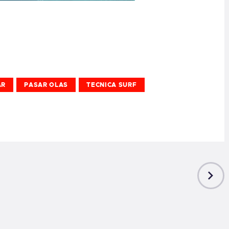
AR
PASAR OLAS
TECNICA SURF
NEXT
POST