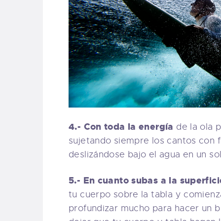
4.- Con toda la energía
de la ola p
sujetando siempre los cantos con f
deslizándose bajo el agua en un so
5.- En cuanto subas a la superfici
tu cuerpo sobre la tabla y comienz
profundizar mucho para hacer un b