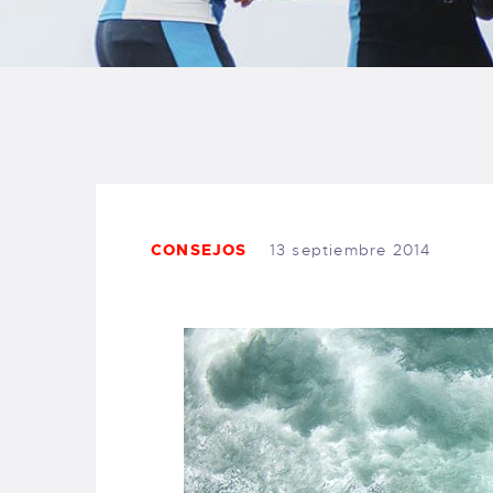
B
F
C
CONSEJOS
13 septiembre 2014
T
S
W
P