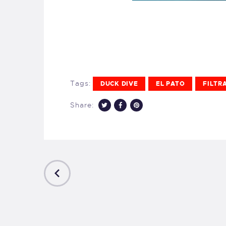
Tags:
DUCK DIVE
EL PATO
FILTR
Share:
PREVIOUS
POST