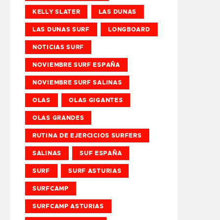
KELLY SLATER
LAS DUNAS
LAS DUNAS SURF
LONGBOARD
NOTICIAS SURF
NOVIEMBRE SURF ESPAÑA
NOVIEMBRE SURF SALINAS
OLAS
OLAS GIGANTES
OLAS GRANDES
RUTINA DE EJERCICIOS SURFERS
SALINAS
SUF ESPAÑA
SURF
SURF ASTURIAS
SURFCAMP
SURFCAMP ASTURIAS