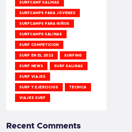
SURFCAMP SALINAS
SURFCAMPS PARA JOVENES
SURFCAMPS PARA NIÑOS
SURFCAMPS SALINAS
SURF COMPETICION
SURF EN EL 2023
SURFING
SURF NEWS
SURF SALINAS
SURF VIAJES
SURF Y EJERCICIOS
TECNICA
VIAJES SURF
Recent Comments