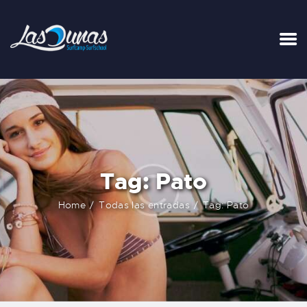
INICIO
TARIFAS
LA SURFHOUSE DEL CLUB
SURFCAMPS
Tag: Pato
CLASES DE SURF
ESCUELA DE SURF
Home
Todas las entradas
Tag: Pato
ALQUILER
BLOG
FAQ
CONTACTO
CARRITO