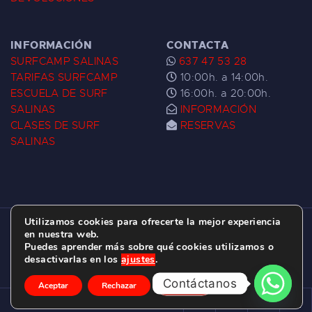
INFORMACIÓN
CONTACTA
SURFCAMP SALINAS
637 47 53 28
TARIFAS SURFCAMP
10:00h. a 14:00h.
ESCUELA DE SURF
16:00h. a 20:00h.
SALINAS
INFORMACIÓN
CLASES DE SURF
RESERVAS
SALINAS
Utilizamos cookies para ofrecerte la mejor experiencia
ESCUELA DE SURF LAS DUNAS ©
2026.
en nuestra web.
Puedes aprender más sobre qué cookies utilizamos o
C/ BERNARDO ÁLVAREZ GALAN 1, SALINAS
desactivarlas en los
ajustes
.
(ASTURIAS)
Contáctanos
Aceptar
Rechazar
Ajustes