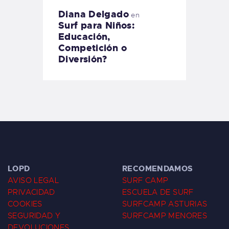
Diana Delgado
en
Surf para Niños:
Educación,
Competición o
Diversión?
LOPD
RECOMENDAMOS
AVISO LEGAL
SURF CAMP
PRIVACIDAD
ESCUELA DE SURF
COOKIES
SURFCAMP ASTURIAS
SEGURIDAD Y
SURFCAMP MENORES
DEVOLUCIONES