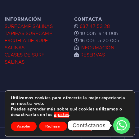
INFORMACIÓN
CONTACTA
SURFCAMP SALINAS
637 47 53 28
TARIFAS SURFCAMP
10:00h. a 14:00h.
ESCUELA DE SURF
16:00h. a 20:00h.
SALINAS
INFORMACIÓN
CLASES DE SURF
RESERVAS
SALINAS
Utilizamos cookies para ofrecerte la mejor experiencia
ESCUELA DE SURF LAS DUNAS ©
2026.
en nuestra web.
Puedes aprender más sobre qué cookies utilizamos o
C/ BERNARDO ÁLVAREZ GALAN 1, SALINAS
desactivarlas en los
ajustes
.
(ASTURIAS)
Contáctanos
Aceptar
Rechazar
Ajustes