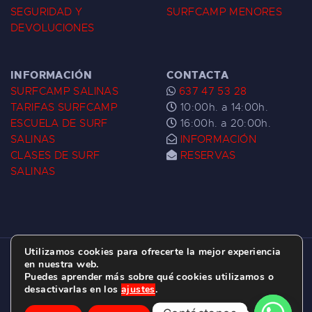
SEGURIDAD Y
SURFCAMP MENORES
DEVOLUCIONES
INFORMACIÓN
CONTACTA
SURFCAMP SALINAS
637 47 53 28
TARIFAS SURFCAMP
10:00h. a 14:00h.
ESCUELA DE SURF
16:00h. a 20:00h.
SALINAS
INFORMACIÓN
CLASES DE SURF
RESERVAS
SALINAS
Utilizamos cookies para ofrecerte la mejor experiencia
ESCUELA DE SURF LAS DUNAS ©
2026.
en nuestra web.
Puedes aprender más sobre qué cookies utilizamos o
C/ BERNARDO ÁLVAREZ GALAN 1, SALINAS
desactivarlas en los
ajustes
.
(ASTURIAS)