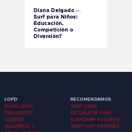
Diana Delgado
en
Surf para Niños:
Educación,
Competición o
Diversión?
LOPD
RECOMENDAMOS
AVISO LEGAL
SURF CAMP
PRIVACIDAD
ESCUELA DE SURF
COOKIES
SURFCAMP ASTURIAS
SEGURIDAD Y
SURFCAMP MENORES