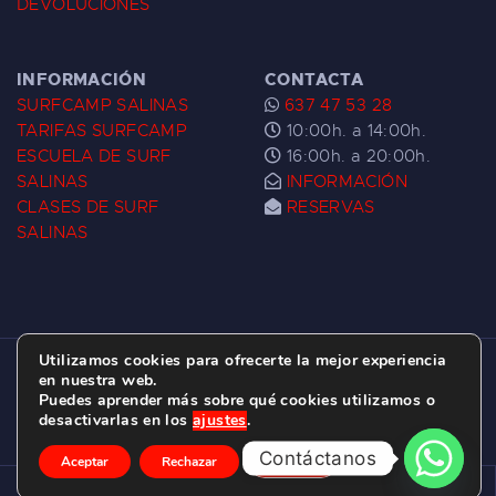
DEVOLUCIONES
INFORMACIÓN
CONTACTA
SURFCAMP SALINAS
637 47 53 28
TARIFAS SURFCAMP
10:00h. a 14:00h.
ESCUELA DE SURF
16:00h. a 20:00h.
SALINAS
INFORMACIÓN
CLASES DE SURF
RESERVAS
SALINAS
Utilizamos cookies para ofrecerte la mejor experiencia
ESCUELA DE SURF LAS DUNAS ©
2026.
en nuestra web.
Puedes aprender más sobre qué cookies utilizamos o
C/ BERNARDO ÁLVAREZ GALAN 1, SALINAS
desactivarlas en los
ajustes
.
(ASTURIAS)
Contáctanos
Aceptar
Rechazar
Ajustes