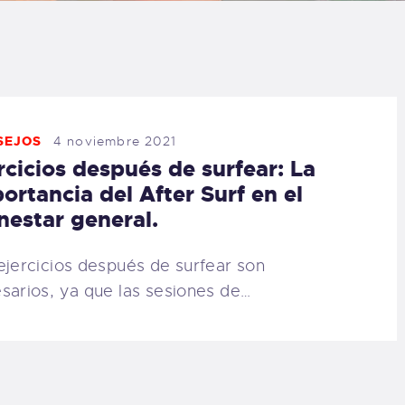
LOG
AQ
ONTACTO
SEJOS
4 noviembre 2021
rcicios después de surfear: La
CARRITO
ortancia del After Surf en el
nestar general.
IENDA FAMILY
ejercicios después de surfear son
URFERS
sarios, ya que las sesiones de…
EBCAM SALINAS
EDIDOS