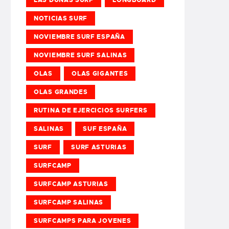
NOTICIAS SURF
NOVIEMBRE SURF ESPAÑA
NOVIEMBRE SURF SALINAS
OLAS
OLAS GIGANTES
OLAS GRANDES
RUTINA DE EJERCICIOS SURFERS
SALINAS
SUF ESPAÑA
SURF
SURF ASTURIAS
SURFCAMP
SURFCAMP ASTURIAS
SURFCAMP SALINAS
SURFCAMPS PARA JOVENES