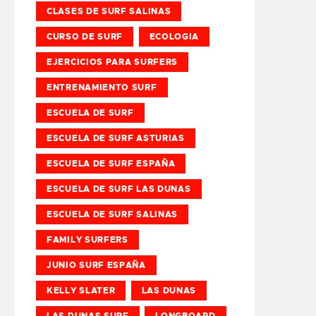
CLASES DE SURF SALINAS
CURSO DE SURF
ECOLOGIA
EJERCICIOS PARA SURFERS
ENTRENAMIENTO SURF
ESCUELA DE SURF
ESCUELA DE SURF ASTURIAS
ESCUELA DE SURF ESPAÑA
ESCUELA DE SURF LAS DUNAS
ESCUELA DE SURF SALINAS
FAMILY SURFERS
JUNIO SURF ESPAÑA
KELLY SLATER
LAS DUNAS
LAS DUNAS SURF
LONGBOARD