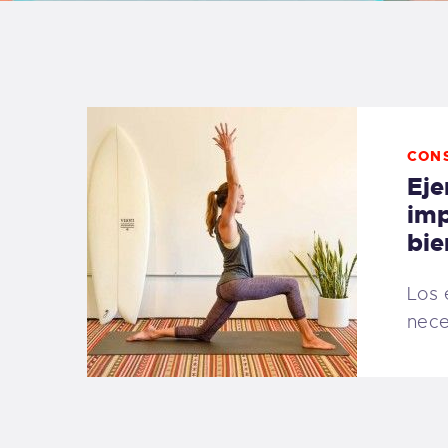
B
F
C
CON
Eje
imp
bie
T
Los 
S
nece
W
P