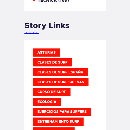
TÉCNICA
(168)
Story Links
ASTURIAS
CLASES DE SURF
CLASES DE SURF ESPAÑA
CLASES DE SURF SALINAS
CURSO DE SURF
ECOLOGIA
EJERCICIOS PARA SURFERS
ENTRENAMIENTO SURF