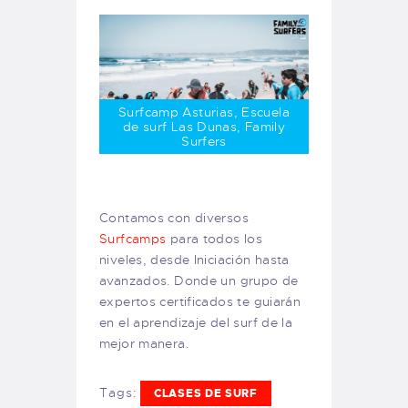
Surfcamp Asturias, Escuela
de surf Las Dunas, Family
Surfers
Contamos con diversos
Surfcamps
para todos los
niveles, desde Iniciación hasta
avanzados. Donde un grupo de
expertos certificados te guiarán
en el aprendizaje del surf de la
mejor manera.
Tags:
CLASES DE SURF