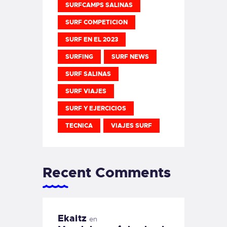
SURFCAMPS SALINAS
SURF COMPETICION
SURF EN EL 2023
SURFING
SURF NEWS
SURF SALINAS
SURF VIAJES
SURF Y EJERCICIOS
TECNICA
VIAJES SURF
Recent Comments
Ekaitz
en