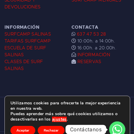
SEGURIDAD Y
SURFCAMP MENORES
DEVOLUCIONES
INFORMACIÓN
CONTACTA
SURFCAMP SALINAS
637 47 53 28
TARIFAS SURFCAMP
10:00h. a 14:00h.
ESCUELA DE SURF
16:00h. a 20:00h.
SALINAS
INFORMACIÓN
CLASES DE SURF
RESERVAS
SALINAS
Utilizamos cookies para ofrecerte la mejor experiencia
ESCUELA DE SURF LAS DUNAS ©
2026.
en nuestra web.
Puedes aprender más sobre qué cookies utilizamos o
C/ BERNARDO ÁLVAREZ GALAN 1, SALINAS
desactivarlas en los
ajustes
.
(ASTURIAS)
Contáctanos
Aceptar
Rechazar
Ajustes