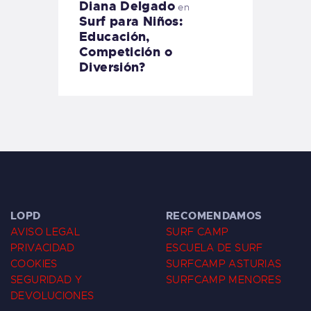
Diana Delgado
en
Surf para Niños:
Educación,
Competición o
Diversión?
LOPD
RECOMENDAMOS
AVISO LEGAL
SURF CAMP
PRIVACIDAD
ESCUELA DE SURF
COOKIES
SURFCAMP ASTURIAS
SEGURIDAD Y
SURFCAMP MENORES
DEVOLUCIONES