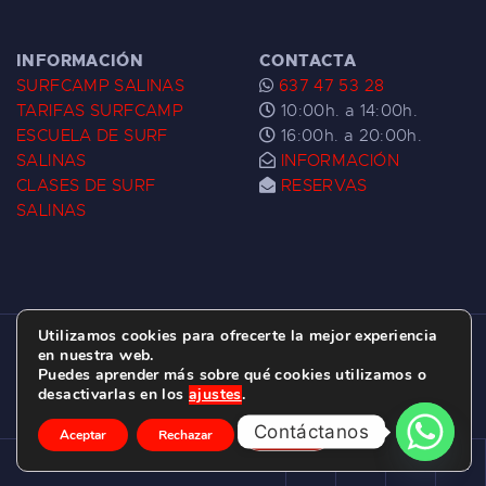
INFORMACIÓN
CONTACTA
SURFCAMP SALINAS
637 47 53 28
TARIFAS SURFCAMP
10:00h. a 14:00h.
ESCUELA DE SURF
16:00h. a 20:00h.
SALINAS
INFORMACIÓN
CLASES DE SURF
RESERVAS
SALINAS
Utilizamos cookies para ofrecerte la mejor experiencia
ESCUELA DE SURF LAS DUNAS ©
2026.
en nuestra web.
Puedes aprender más sobre qué cookies utilizamos o
C/ BERNARDO ÁLVAREZ GALAN 1, SALINAS
desactivarlas en los
ajustes
.
(ASTURIAS)
Contáctanos
Aceptar
Rechazar
Ajustes