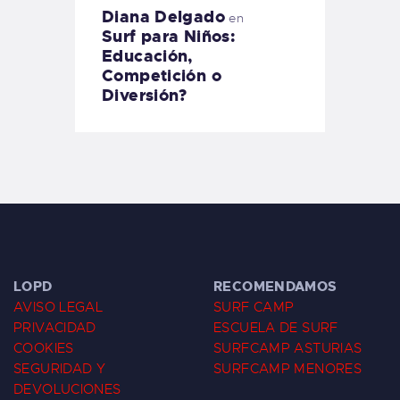
Diana Delgado
en
Surf para Niños:
Educación,
Competición o
Diversión?
LOPD
RECOMENDAMOS
AVISO LEGAL
SURF CAMP
PRIVACIDAD
ESCUELA DE SURF
COOKIES
SURFCAMP ASTURIAS
SEGURIDAD Y
SURFCAMP MENORES
DEVOLUCIONES