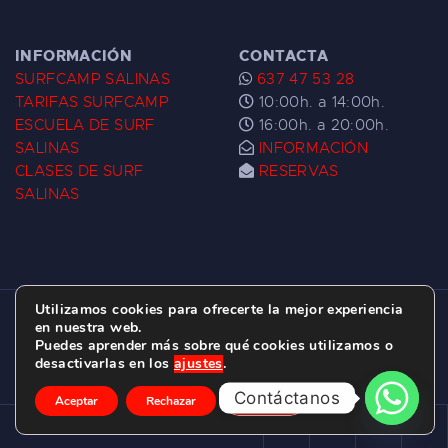
INFORMACIÓN
CONTACTA
SURFCAMP SALINAS
637 47 53 28
TARIFAS SURFCAMP
10:00h. a 14:00h.
ESCUELA DE SURF
16:00h. a 20:00h.
SALINAS
INFORMACIÓN
CLASES DE SURF
RESERVAS
SALINAS
Utilizamos cookies para ofrecerte la mejor experiencia
ESCUELA DE SURF LAS DUNAS ©
2026.
en nuestra web.
Puedes aprender más sobre qué cookies utilizamos o
C/ BERNARDO ÁLVAREZ GALAN 1, SALINAS
desactivarlas en los
ajustes
.
(ASTURIAS)
Contáctanos
Aceptar
Rechazar
Ajustes