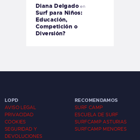
Diana Delgado
en
Surf para Niños:
Educación,
Competición o
Diversión?
LOPD
RECOMENDAMOS
AVISO LEGAL
SURF CAMP
PRIVACIDAD
ESCUELA DE SURF
COOKIES
SURFCAMP ASTURIAS
SEGURIDAD Y
SURFCAMP MENORES
DEVOLUCIONES