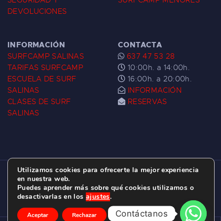
SEGURIDAD Y
SURFCAMP MENORES
DEVOLUCIONES
INFORMACIÓN
CONTACTA
SURFCAMP SALINAS
637 47 53 28
TARIFAS SURFCAMP
10:00h. a 14:00h.
ESCUELA DE SURF
16:00h. a 20:00h.
SALINAS
INFORMACIÓN
CLASES DE SURF
RESERVAS
SALINAS
Utilizamos cookies para ofrecerte la mejor experiencia
ESCUELA DE SURF LAS DUNAS ©
2026.
en nuestra web.
Puedes aprender más sobre qué cookies utilizamos o
C/ BERNARDO ÁLVAREZ GALAN 1, SALINAS
desactivarlas en los
ajustes
.
(ASTURIAS)
Contáctanos
Aceptar
Rechazar
Ajustes