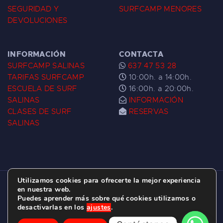
SEGURIDAD Y
SURFCAMP MENORES
DEVOLUCIONES
INFORMACIÓN
CONTACTA
SURFCAMP SALINAS
637 47 53 28
TARIFAS SURFCAMP
10:00h. a 14:00h.
ESCUELA DE SURF
16:00h. a 20:00h.
SALINAS
INFORMACIÓN
CLASES DE SURF
RESERVAS
SALINAS
Utilizamos cookies para ofrecerte la mejor experiencia
ESCUELA DE SURF LAS DUNAS ©
2026.
en nuestra web.
Puedes aprender más sobre qué cookies utilizamos o
C/ BERNARDO ÁLVAREZ GALAN 1, SALINAS
desactivarlas en los
ajustes
.
(ASTURIAS)