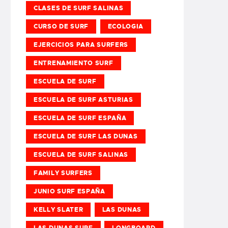
CLASES DE SURF SALINAS
CURSO DE SURF
ECOLOGIA
EJERCICIOS PARA SURFERS
ENTRENAMIENTO SURF
ESCUELA DE SURF
ESCUELA DE SURF ASTURIAS
ESCUELA DE SURF ESPAÑA
ESCUELA DE SURF LAS DUNAS
ESCUELA DE SURF SALINAS
FAMILY SURFERS
JUNIO SURF ESPAÑA
KELLY SLATER
LAS DUNAS
LAS DUNAS SURF
LONGBOARD