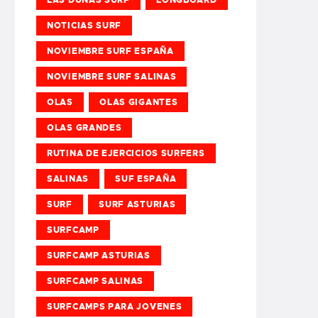
NOTICIAS SURF
NOVIEMBRE SURF ESPAÑA
NOVIEMBRE SURF SALINAS
OLAS
OLAS GIGANTES
OLAS GRANDES
RUTINA DE EJERCICIOS SURFERS
SALINAS
SUF ESPAÑA
SURF
SURF ASTURIAS
SURFCAMP
SURFCAMP ASTURIAS
SURFCAMP SALINAS
SURFCAMPS PARA JOVENES