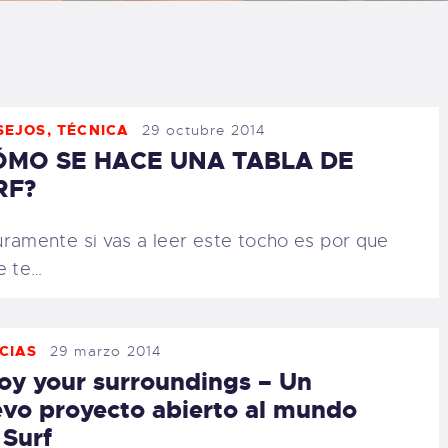
LOG
AQ
SEJOS
,
TÉCNICA
29 octubre 2014
ONTACTO
ÓMO SE HACE UNA TABLA DE
RF?
CARRITO
ramente si vas a leer este tocho es por que
IENDA FAMILY
e te…
URFERS
CIAS
29 marzo 2014
EBCAM SALINAS
oy your surroundings – Un
vo proyecto abierto al mundo
EDIDOS
 Surf