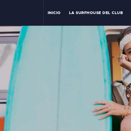
I
INICIO
LA SURFHOUSE DEL CLUB
T
L
C
S
C
Ho
E
A