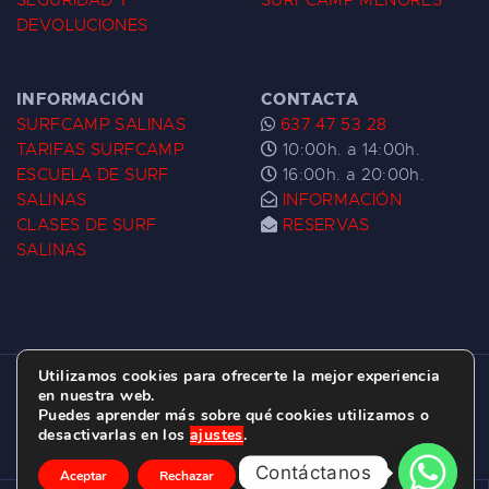
SEGURIDAD Y
SURFCAMP MENORES
DEVOLUCIONES
INFORMACIÓN
CONTACTA
SURFCAMP SALINAS
637 47 53 28
TARIFAS SURFCAMP
10:00h. a 14:00h.
ESCUELA DE SURF
16:00h. a 20:00h.
SALINAS
INFORMACIÓN
CLASES DE SURF
RESERVAS
SALINAS
Utilizamos cookies para ofrecerte la mejor experiencia
ESCUELA DE SURF LAS DUNAS ©
2026.
en nuestra web.
Puedes aprender más sobre qué cookies utilizamos o
C/ BERNARDO ÁLVAREZ GALAN 1, SALINAS
desactivarlas en los
ajustes
.
(ASTURIAS)
Contáctanos
Aceptar
Rechazar
Ajustes