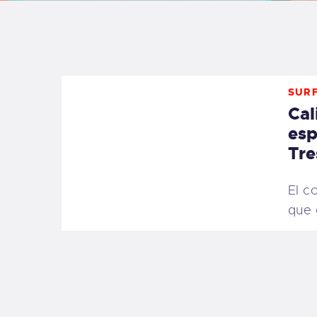
B
F
SURF
C
Cal
esp
Tre
T
El c
que 
S
W
P