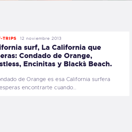
LOG
AQ
-TRIPS
12 noviembre 2013
ONTACTO
ifornia surf, La California que
eras: Condado de Orange,
CARRITO
stless, Encinitas y Black´s Beach.
IENDA FAMILY
ondado de Orange es esa California surfera
esperas encontrarte cuando…
URFERS
EBCAM SALINAS
EDIDOS