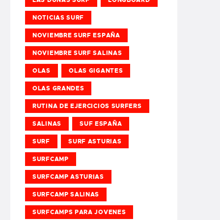
NOTICIAS SURF
NOVIEMBRE SURF ESPAÑA
NOVIEMBRE SURF SALINAS
OLAS
OLAS GIGANTES
OLAS GRANDES
RUTINA DE EJERCICIOS SURFERS
SALINAS
SUF ESPAÑA
SURF
SURF ASTURIAS
SURFCAMP
SURFCAMP ASTURIAS
SURFCAMP SALINAS
SURFCAMPS PARA JOVENES