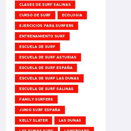
CLASES DE SURF SALINAS
CURSO DE SURF
ECOLOGIA
EJERCICIOS PARA SURFERS
ENTRENAMIENTO SURF
ESCUELA DE SURF
ESCUELA DE SURF ASTURIAS
ESCUELA DE SURF ESPAÑA
ESCUELA DE SURF LAS DUNAS
ESCUELA DE SURF SALINAS
FAMILY SURFERS
JUNIO SURF ESPAÑA
KELLY SLATER
LAS DUNAS
LAS DUNAS SURF
LONGBOARD