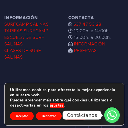
INFORMACIÓN
CONTACTA
SURFCAMP SALINAS
637 47 53 28
TARIFAS SURFCAMP
10:00h. a 14:00h.
ESCUELA DE SURF
16:00h. a 20:00h.
SALINAS
INFORMACIÓN
CLASES DE SURF
RESERVAS
SALINAS
Utilizamos cookies para ofrecerte la mejor experiencia
ESCUELA DE SURF LAS DUNAS ©
2026.
en nuestra web.
Puedes aprender más sobre qué cookies utilizamos o
C/ BERNARDO ÁLVAREZ GALAN 1, SALINAS
desactivarlas en los
ajustes
.
(ASTURIAS)
Contáctanos
Aceptar
Rechazar
Ajustes