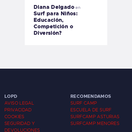
Diana Delgado
en
Surf para Niños:
Educación,
Competición o
Diversión?
LOPD
RECOMENDAMOS
AVISO LEGAL
SURF CAMP
PRIVACIDAD
ESCUELA DE SURF
COOKIES
SURFCAMP ASTURIAS
SEGURIDAD Y
SURFCAMP MENORES
DEVOLUCIONES