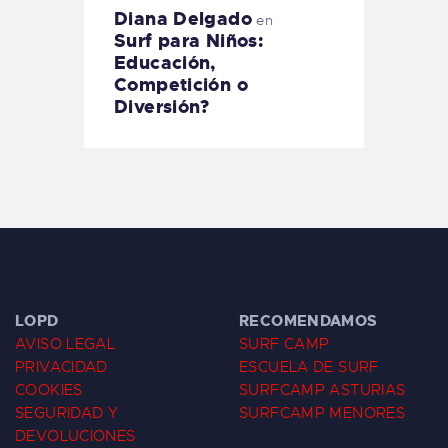
Diana Delgado
en
Surf para Niños:
Educación,
Competición o
Diversión?
LOPD
RECOMENDAMOS
AVISO LEGAL
SURF CAMP
PRIVACIDAD
ESCUELA DE SURF
COOKIES
SURFCAMP ASTURIAS
SEGURIDAD Y
SURFCAMP MENORES
DEVOLUCIONES