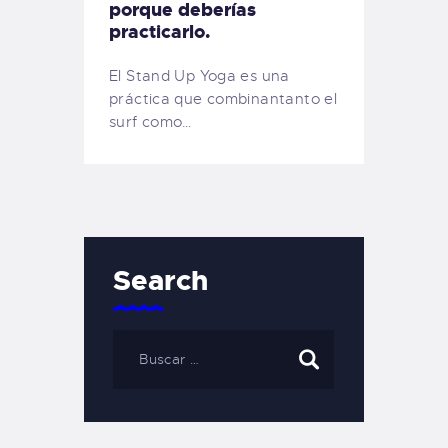
porque deberías
practicarlo.
El Stand Up Yoga es una
práctica que combinantanto el
surf como…
Search