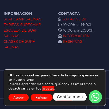
INFORMACIÓN
CONTACTA
SURFCAMP SALINAS
637 47 53 28
TARIFAS SURFCAMP
10:00h. a 14:00h.
ESCUELA DE SURF
16:00h. a 20:00h.
SALINAS
INFORMACIÓN
CLASES DE SURF
RESERVAS
SALINAS
Utilizamos cookies para ofrecerte la mejor experiencia
ESCUELA DE SURF LAS DUNAS ©
2026.
en nuestra web.
Puedes aprender más sobre qué cookies utilizamos o
C/ BERNARDO ÁLVAREZ GALAN 1, SALINAS
desactivarlas en los
ajustes
.
(ASTURIAS)
Contáctanos
Aceptar
Rechazar
Ajustes