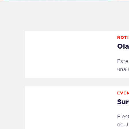
B
F
NOTI
C
Ola
Este
una 
T
S
EVE
Sur
W
Fies
P
de J