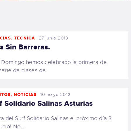
LOG
AQ
CIAS
,
TÉCNICA
27 junio 2013
ONTACTO
s Sin Barreras.
CARRITO
 Domingo hemos celebrado la primera de
serie de clases de…
IENDA FAMILY
URFERS
NTOS
,
NOTICIAS
10 mayo 2012
f Solidario Salinas Asturias
EBCAM SALINAS
ta del Surf Solidario Salinas el próximo día 3
EDIDOS
unio! No…