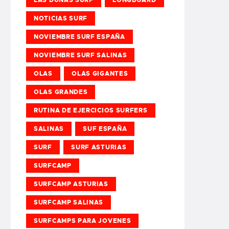
NOTICIAS SURF
NOVIEMBRE SURF ESPAÑA
NOVIEMBRE SURF SALINAS
OLAS
OLAS GIGANTES
OLAS GRANDES
RUTINA DE EJERCICIOS SURFERS
SALINAS
SUF ESPAÑA
SURF
SURF ASTURIAS
SURFCAMP
SURFCAMP ASTURIAS
SURFCAMP SALINAS
SURFCAMPS PARA JOVENES