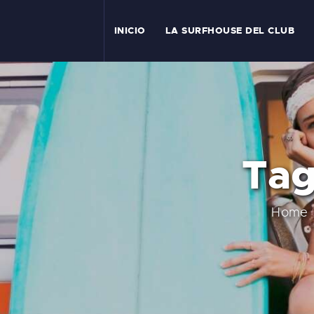
I
INICIO
LA SURFHOUSE DEL CLUB
T
L
C
Tag
S
C
Home
E
A