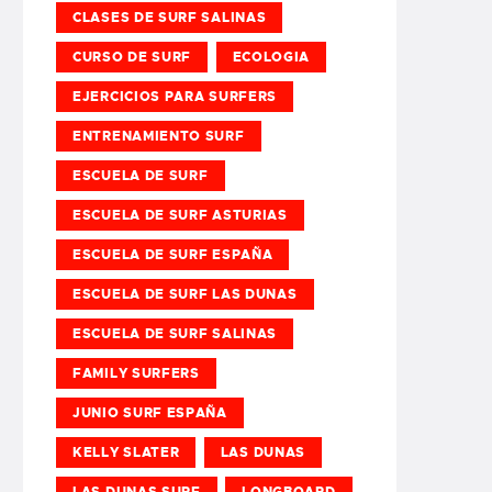
CLASES DE SURF SALINAS
CURSO DE SURF
ECOLOGIA
EJERCICIOS PARA SURFERS
ENTRENAMIENTO SURF
ESCUELA DE SURF
ESCUELA DE SURF ASTURIAS
ESCUELA DE SURF ESPAÑA
ESCUELA DE SURF LAS DUNAS
ESCUELA DE SURF SALINAS
FAMILY SURFERS
JUNIO SURF ESPAÑA
KELLY SLATER
LAS DUNAS
LAS DUNAS SURF
LONGBOARD