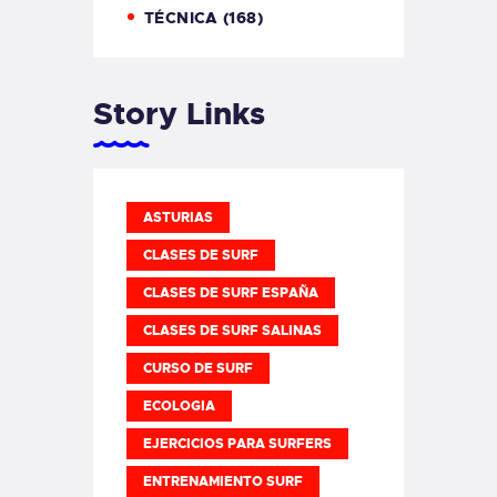
TÉCNICA
(168)
Story Links
ASTURIAS
CLASES DE SURF
CLASES DE SURF ESPAÑA
CLASES DE SURF SALINAS
CURSO DE SURF
ECOLOGIA
EJERCICIOS PARA SURFERS
ENTRENAMIENTO SURF