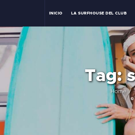
I
INICIO
LA SURFHOUSE DEL CLUB
T
L
C
Tag: 
S
C
Home
E
A