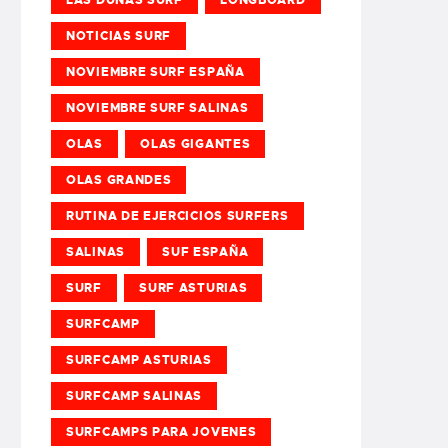
NOTICIAS SURF
NOVIEMBRE SURF ESPAÑA
NOVIEMBRE SURF SALINAS
OLAS
OLAS GIGANTES
OLAS GRANDES
RUTINA DE EJERCICIOS SURFERS
SALINAS
SUF ESPAÑA
SURF
SURF ASTURIAS
SURFCAMP
SURFCAMP ASTURIAS
SURFCAMP SALINAS
SURFCAMPS PARA JOVENES