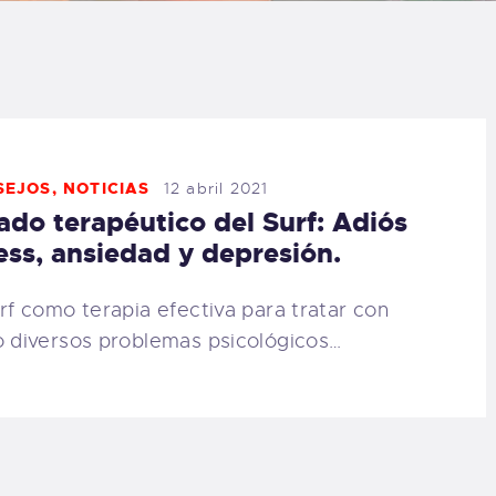
LOG
AQ
ONTACTO
SEJOS
,
NOTICIAS
12 abril 2021
lado terapéutico del Surf: Adiós
CARRITO
ess, ansiedad y depresión.
IENDA FAMILY
urf como terapia efectiva para tratar con
o diversos problemas psicológicos…
URFERS
EBCAM SALINAS
EDIDOS