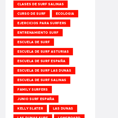
CLASES DE SURF SALINAS
CURSO DE SURF
ECOLOGIA
EJERCICIOS PARA SURFERS
ENTRENAMIENTO SURF
ESCUELA DE SURF
ESCUELA DE SURF ASTURIAS
ESCUELA DE SURF ESPAÑA
ESCUELA DE SURF LAS DUNAS
ESCUELA DE SURF SALINAS
FAMILY SURFERS
JUNIO SURF ESPAÑA
KELLY SLATER
LAS DUNAS
LAS DUNAS SURF
LONGBOARD