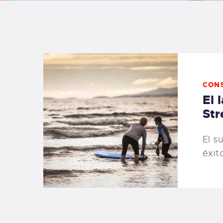
B
F
C
CON
El 
Str
T
El s
éxit
S
W
P