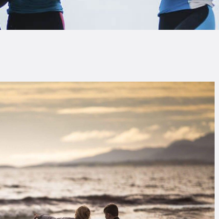
LOG
AQ
ONTACTO
CARRITO
IENDA FAMILY
URFERS
EBCAM SALINAS
EDIDOS