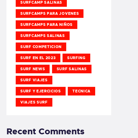
SURFCAMP SALINAS
SURFCAMPS PARA JOVENES
SURFCAMPS PARA NIÑOS
SURFCAMPS SALINAS
SURF COMPETICION
SURF EN EL 2023
SURFING
SURF NEWS
SURF SALINAS
SURF VIAJES
SURF Y EJERCICIOS
TECNICA
VIAJES SURF
Recent Comments