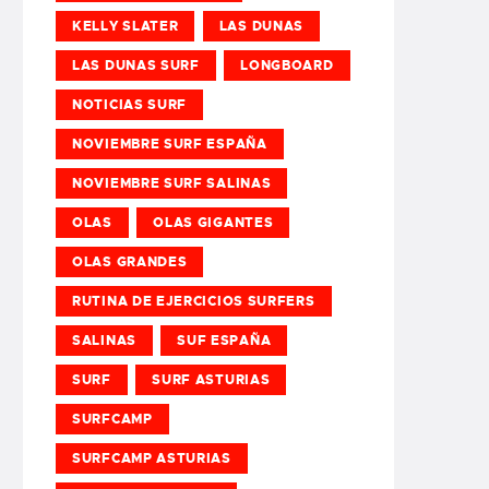
KELLY SLATER
LAS DUNAS
LAS DUNAS SURF
LONGBOARD
NOTICIAS SURF
NOVIEMBRE SURF ESPAÑA
NOVIEMBRE SURF SALINAS
OLAS
OLAS GIGANTES
OLAS GRANDES
RUTINA DE EJERCICIOS SURFERS
SALINAS
SUF ESPAÑA
SURF
SURF ASTURIAS
SURFCAMP
SURFCAMP ASTURIAS