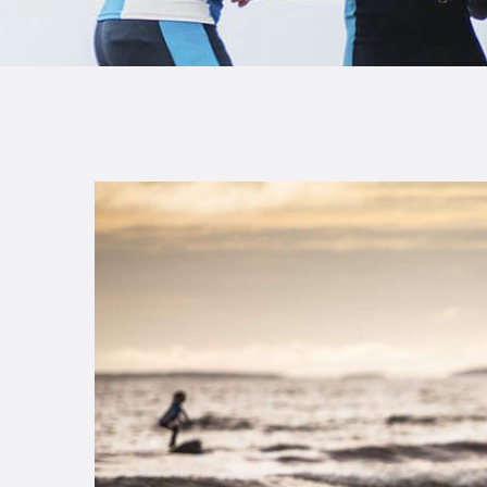
B
F
C
T
S
W
P