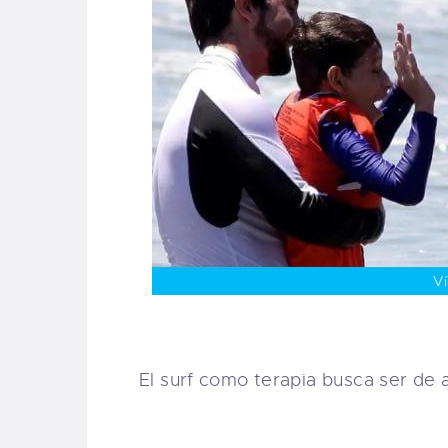
Ví
El surf como terapia busca ser de 