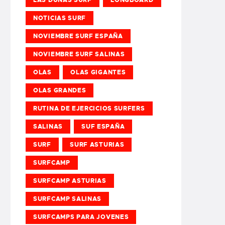
NOTICIAS SURF
NOVIEMBRE SURF ESPAÑA
NOVIEMBRE SURF SALINAS
OLAS
OLAS GIGANTES
OLAS GRANDES
RUTINA DE EJERCICIOS SURFERS
SALINAS
SUF ESPAÑA
SURF
SURF ASTURIAS
SURFCAMP
SURFCAMP ASTURIAS
SURFCAMP SALINAS
SURFCAMPS PARA JOVENES