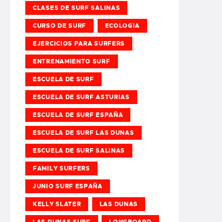
CLASES DE SURF SALINAS
CURSO DE SURF
ECOLOGIA
EJERCICIOS PARA SURFERS
ENTRENAMIENTO SURF
ESCUELA DE SURF
ESCUELA DE SURF ASTURIAS
ESCUELA DE SURF ESPAÑA
ESCUELA DE SURF LAS DUNAS
ESCUELA DE SURF SALINAS
FAMILY SURFERS
JUNIO SURF ESPAÑA
KELLY SLATER
LAS DUNAS
LAS DUNAS SURF
LONGBOARD