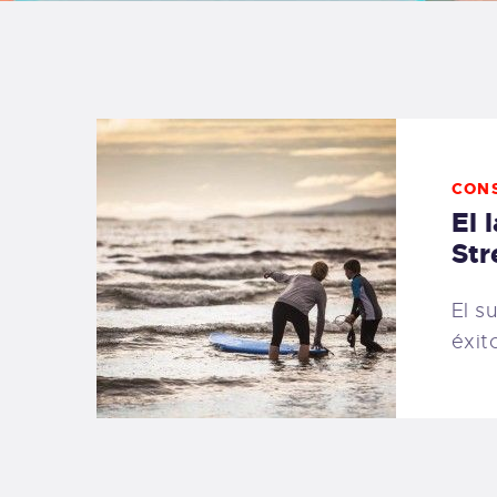
B
F
C
CON
El 
Str
T
El s
éxit
S
W
P