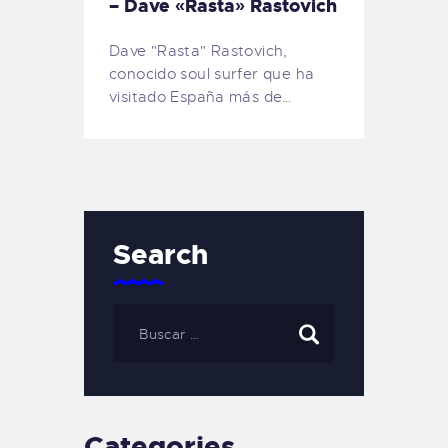
– Dave «Rasta» Rastovich
Dave "Rasta" Rastovich,
conocido soul surfer que ha
visitado España más de…
Search
Categories