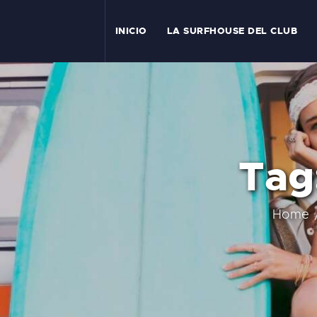
I
INICIO
LA SURFHOUSE DEL CLUB
T
L
C
Tag
S
C
Home
E
A