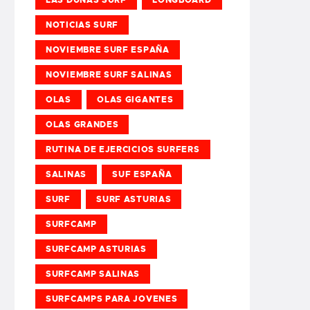
NOTICIAS SURF
NOVIEMBRE SURF ESPAÑA
NOVIEMBRE SURF SALINAS
OLAS
OLAS GIGANTES
OLAS GRANDES
RUTINA DE EJERCICIOS SURFERS
SALINAS
SUF ESPAÑA
SURF
SURF ASTURIAS
SURFCAMP
SURFCAMP ASTURIAS
SURFCAMP SALINAS
SURFCAMPS PARA JOVENES