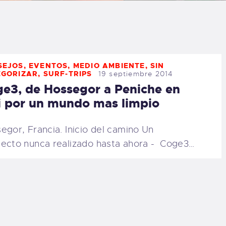
LOG
AQ
SEJOS
,
EVENTOS
,
MEDIO AMBIENTE
,
SIN
ONTACTO
EGORIZAR
,
SURF-TRIPS
19 septiembre 2014
e3, de Hossegor a Peniche en
CARRITO
i por un mundo mas limpio
IENDA FAMILY
egor, Francia. Inicio del camino Un
ecto nunca realizado hasta ahora - Coge3…
URFERS
EBCAM SALINAS
EDIDOS