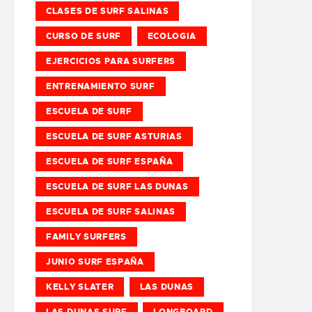
CLASES DE SURF SALINAS
CURSO DE SURF
ECOLOGIA
EJERCICIOS PARA SURFERS
ENTRENAMIENTO SURF
ESCUELA DE SURF
ESCUELA DE SURF ASTURIAS
ESCUELA DE SURF ESPAÑA
ESCUELA DE SURF LAS DUNAS
ESCUELA DE SURF SALINAS
FAMILY SURFERS
JUNIO SURF ESPAÑA
KELLY SLATER
LAS DUNAS
LAS DUNAS SURF
LONGBOARD