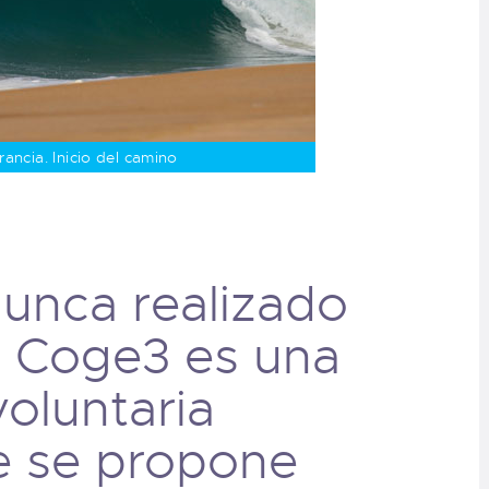
ancia. Inicio del camino
unca realizado
– Coge3 es una
oluntaria
e se propone