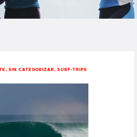
LOG
AQ
ONTACTO
CARRITO
TE
,
SIN CATEGORIZAR
,
SURF-TRIPS
IENDA FAMILY
URFERS
EBCAM SALINAS
EDIDOS