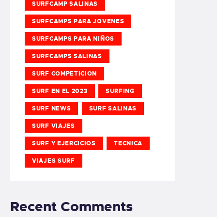
SURFCAMP SALINAS
SURFCAMPS PARA JOVENES
SURFCAMPS PARA NIÑOS
SURFCAMPS SALINAS
SURF COMPETICION
SURF EN EL 2023
SURFING
SURF NEWS
SURF SALINAS
SURF VIAJES
SURF Y EJERCICIOS
TECNICA
VIAJES SURF
Recent Comments