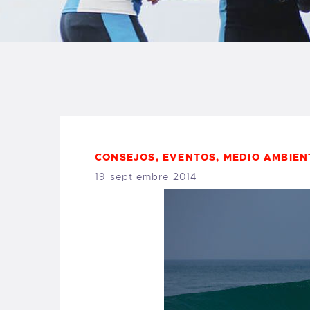
B
F
C
CONSEJOS
,
EVENTOS
,
MEDIO AMBIEN
T
19 septiembre 2014
S
W
P