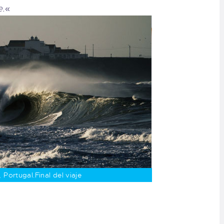
e.
«
 Portugal.Final del viaje