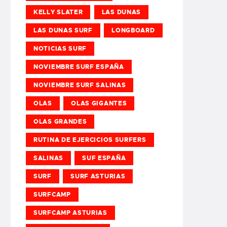
KELLY SLATER
LAS DUNAS
LAS DUNAS SURF
LONGBOARD
NOTICIAS SURF
NOVIEMBRE SURF ESPAÑA
NOVIEMBRE SURF SALINAS
OLAS
OLAS GIGANTES
OLAS GRANDES
RUTINA DE EJERCICIOS SURFERS
SALINAS
SUF ESPAÑA
SURF
SURF ASTURIAS
SURFCAMP
SURFCAMP ASTURIAS