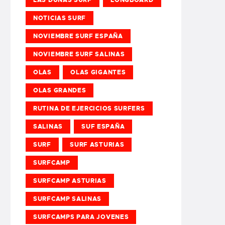
NOTICIAS SURF
NOVIEMBRE SURF ESPAÑA
NOVIEMBRE SURF SALINAS
OLAS
OLAS GIGANTES
OLAS GRANDES
RUTINA DE EJERCICIOS SURFERS
SALINAS
SUF ESPAÑA
SURF
SURF ASTURIAS
SURFCAMP
SURFCAMP ASTURIAS
SURFCAMP SALINAS
SURFCAMPS PARA JOVENES