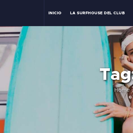
I
INICIO
LA SURFHOUSE DEL CLUB
T
L
C
Tag:
S
C
Home
E
A