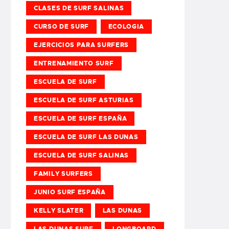
CLASES DE SURF SALINAS
CURSO DE SURF
ECOLOGIA
EJERCICIOS PARA SURFERS
ENTRENAMIENTO SURF
ESCUELA DE SURF
ESCUELA DE SURF ASTURIAS
ESCUELA DE SURF ESPAÑA
ESCUELA DE SURF LAS DUNAS
ESCUELA DE SURF SALINAS
FAMILY SURFERS
JUNIO SURF ESPAÑA
KELLY SLATER
LAS DUNAS
LAS DUNAS SURF
LONGBOARD