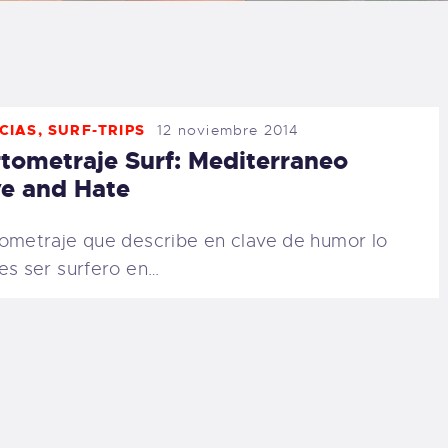
LOG
AQ
CIAS
,
SURF-TRIPS
12 noviembre 2014
ONTACTO
tometraje Surf: Mediterraneo
e and Hate
CARRITO
ometraje que describe en clave de humor lo
IENDA FAMILY
es ser surfero en…
URFERS
EBCAM SALINAS
EDIDOS