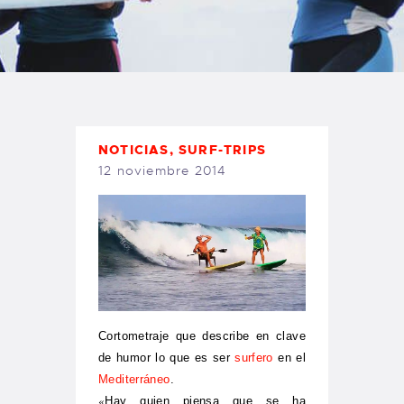
TIENDA FAMILY SURFERS
WEBCAM SALINAS
PEDIDOS
NOTICIAS
,
SURF-TRIPS
12 noviembre 2014
Cortometraje que describe en clave
de humor lo que es ser
surfero
en el
Mediterráneo
.
«
Hay quien piensa que se ha