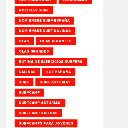
NOTICIAS SURF
NOVIEMBRE SURF ESPAÑA
NOVIEMBRE SURF SALINAS
OLAS
OLAS GIGANTES
OLAS GRANDES
RUTINA DE EJERCICIOS SURFERS
SALINAS
SUF ESPAÑA
SURF
SURF ASTURIAS
SURFCAMP
SURFCAMP ASTURIAS
SURFCAMP SALINAS
SURFCAMPS PARA JOVENES