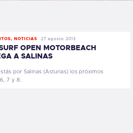
LOG
AQ
NTOS
,
NOTICIAS
27 agosto 2013
ONTACTO
 SURF OPEN MOTORBEACH
EGA A SALINAS
CARRITO
stás por Salinas (Asturias) los próximos
IENDA FAMILY
 6, 7 y 8…
URFERS
EBCAM SALINAS
EDIDOS