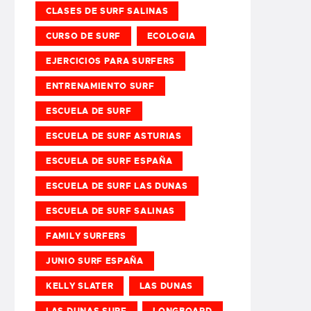
CLASES DE SURF SALINAS
CURSO DE SURF
ECOLOGIA
EJERCICIOS PARA SURFERS
ENTRENAMIENTO SURF
ESCUELA DE SURF
ESCUELA DE SURF ASTURIAS
ESCUELA DE SURF ESPAÑA
ESCUELA DE SURF LAS DUNAS
ESCUELA DE SURF SALINAS
FAMILY SURFERS
JUNIO SURF ESPAÑA
KELLY SLATER
LAS DUNAS
LAS DUNAS SURF
LONGBOARD