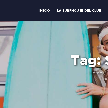
I
INICIO
LA SURFHOUSE DEL CLUB
T
L
C
Tag: 
S
C
Home
E
A