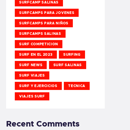
SURFCAMP SALINAS
SURFCAMPS PARA JOVENES
SURFCAMPS PARA NIÑOS
SURFCAMPS SALINAS
SURF COMPETICION
SURF EN EL 2023
SURFING
SURF NEWS
SURF SALINAS
SURF VIAJES
SURF Y EJERCICIOS
TECNICA
VIAJES SURF
Recent Comments