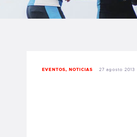
B
F
C
EVENTOS
,
NOTICIAS
27 agosto 2013
T
S
W
P