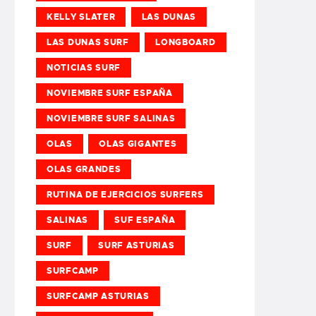
KELLY SLATER
LAS DUNAS
LAS DUNAS SURF
LONGBOARD
NOTICIAS SURF
NOVIEMBRE SURF ESPAÑA
NOVIEMBRE SURF SALINAS
OLAS
OLAS GIGANTES
OLAS GRANDES
RUTINA DE EJERCICIOS SURFERS
SALINAS
SUF ESPAÑA
SURF
SURF ASTURIAS
SURFCAMP
SURFCAMP ASTURIAS