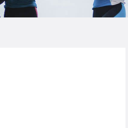
LOG
AQ
ONTACTO
CARRITO
IENDA FAMILY
URFERS
EBCAM SALINAS
EDIDOS