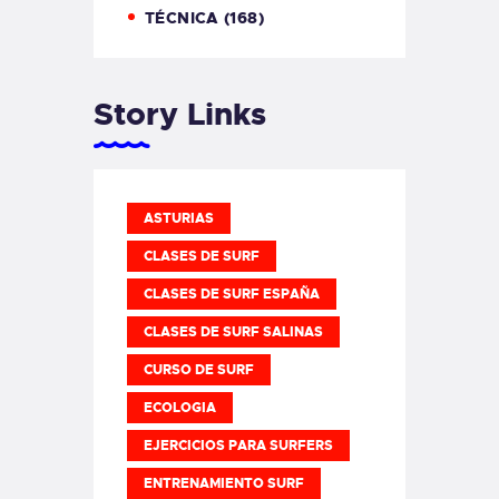
TÉCNICA
(168)
Story Links
ASTURIAS
CLASES DE SURF
CLASES DE SURF ESPAÑA
CLASES DE SURF SALINAS
CURSO DE SURF
ECOLOGIA
EJERCICIOS PARA SURFERS
ENTRENAMIENTO SURF