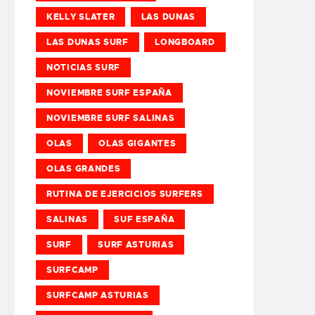
KELLY SLATER
LAS DUNAS
LAS DUNAS SURF
LONGBOARD
NOTICIAS SURF
NOVIEMBRE SURF ESPAÑA
NOVIEMBRE SURF SALINAS
OLAS
OLAS GIGANTES
OLAS GRANDES
RUTINA DE EJERCICIOS SURFERS
SALINAS
SUF ESPAÑA
SURF
SURF ASTURIAS
SURFCAMP
SURFCAMP ASTURIAS