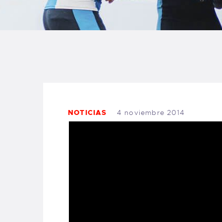
C
E
A
B
NOTICIAS
4 noviembre 2014
F
C
T