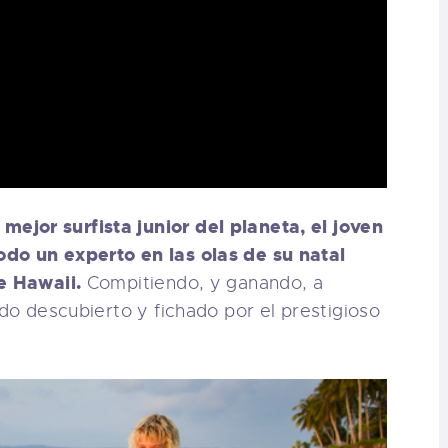
URFERS
EBCAM SALINAS
EDIDOS
jor surfista junior del planeta, el joven
do un experto en las olas de su natal
e Hawaii.
Compitiendo, y ganando, a
ido descubierto y fichado por el prestigioso