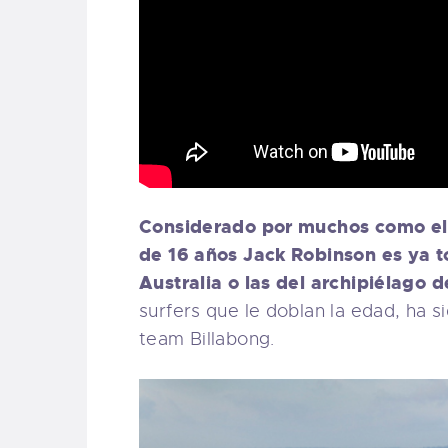
S
W
P
Considerado por muchos como el me
de 16 años Jack Robinson es ya to
Australia o las del archipiélago d
surfers que le doblan la edad, ha s
team Billabong.