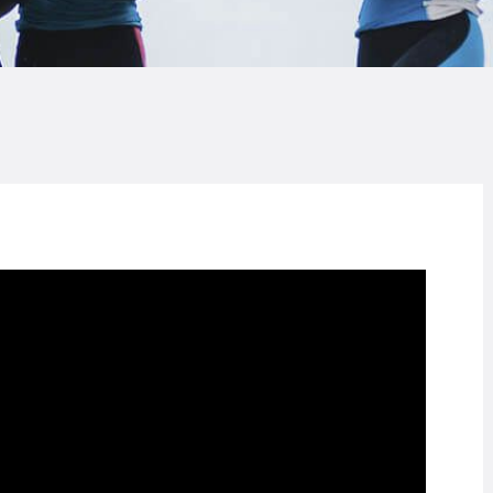
LASES DE SURF
SCUELA DE SURF
LQUILER
LOG
AQ
ONTACTO
CARRITO
IENDA FAMILY