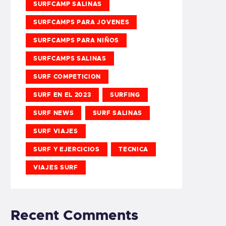
SURFCAMP SALINAS
SURFCAMPS PARA JOVENES
SURFCAMPS PARA NIÑOS
SURFCAMPS SALINAS
SURF COMPETICION
SURF EN EL 2023
SURFING
SURF NEWS
SURF SALINAS
SURF VIAJES
SURF Y EJERCICIOS
TECNICA
VIAJES SURF
Recent Comments