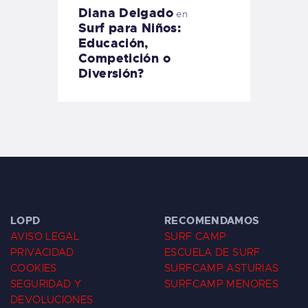
Diana Delgado
en
Surf para Niños:
Educación,
Competición o
Diversión?
LOPD
RECOMENDAMOS
AVISO LEGAL
SURF CAMP
PRIVACIDAD
ESCUELA DE SURF
COOKIES
SURFCAMP ASTURIAS
SEGURIDAD Y
SURFCAMP MENORES
DEVOLUCIONES