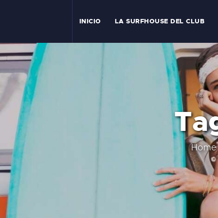
I
INICIO
LA SURFHOUSE DEL CLUB
T
L
C
Tag
S
C
Home
E
A