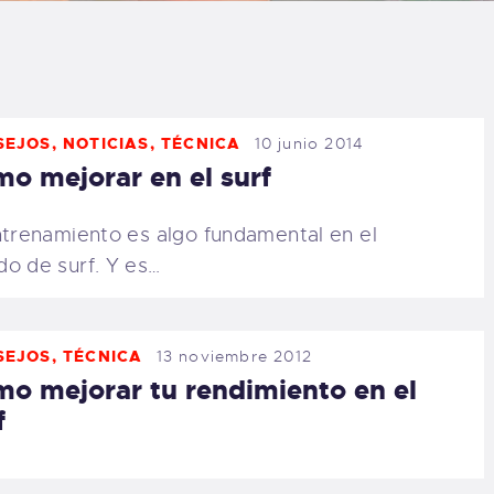
LOG
AQ
SEJOS
,
NOTICIAS
,
TÉCNICA
10 junio 2014
ONTACTO
o mejorar en el surf
CARRITO
ntrenamiento es algo fundamental en el
o de surf. Y es…
IENDA FAMILY
URFERS
SEJOS
,
TÉCNICA
13 noviembre 2012
o mejorar tu rendimiento en el
EBCAM SALINAS
f
EDIDOS