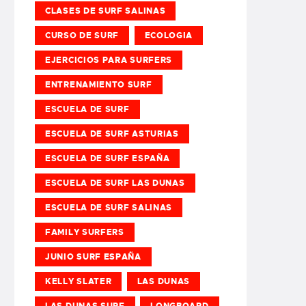
CLASES DE SURF SALINAS
CURSO DE SURF
ECOLOGIA
EJERCICIOS PARA SURFERS
ENTRENAMIENTO SURF
ESCUELA DE SURF
ESCUELA DE SURF ASTURIAS
ESCUELA DE SURF ESPAÑA
ESCUELA DE SURF LAS DUNAS
ESCUELA DE SURF SALINAS
FAMILY SURFERS
JUNIO SURF ESPAÑA
KELLY SLATER
LAS DUNAS
LAS DUNAS SURF
LONGBOARD