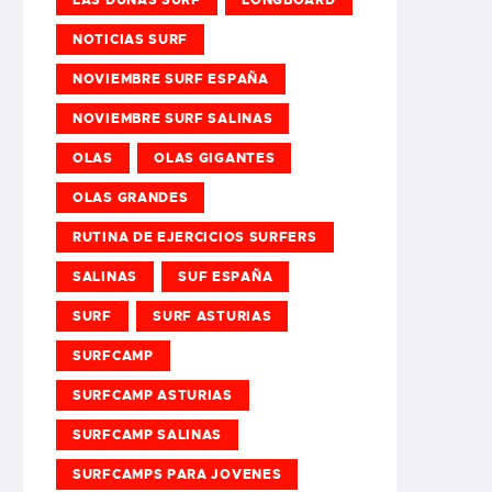
NOTICIAS SURF
NOVIEMBRE SURF ESPAÑA
NOVIEMBRE SURF SALINAS
OLAS
OLAS GIGANTES
OLAS GRANDES
RUTINA DE EJERCICIOS SURFERS
SALINAS
SUF ESPAÑA
SURF
SURF ASTURIAS
SURFCAMP
SURFCAMP ASTURIAS
SURFCAMP SALINAS
SURFCAMPS PARA JOVENES