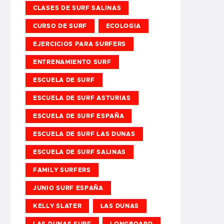
CLASES DE SURF SALINAS
CURSO DE SURF
ECOLOGIA
EJERCICIOS PARA SURFERS
ENTRENAMIENTO SURF
ESCUELA DE SURF
ESCUELA DE SURF ASTURIAS
ESCUELA DE SURF ESPAÑA
ESCUELA DE SURF LAS DUNAS
ESCUELA DE SURF SALINAS
FAMILY SURFERS
JUNIO SURF ESPAÑA
KELLY SLATER
LAS DUNAS
LAS DUNAS SURF
LONGBOARD