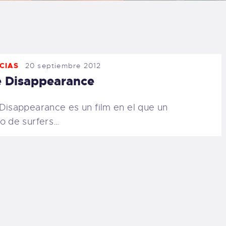
LOG
AQ
CIAS
20 septiembre 2012
ONTACTO
 Disappearance
CARRITO
Disappearance es un film en el que un
o de surfers…
IENDA FAMILY
URFERS
EBCAM SALINAS
EDIDOS