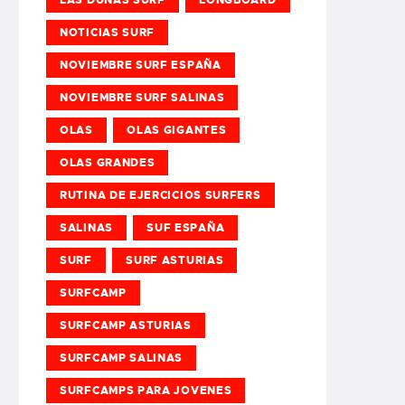
NOTICIAS SURF
NOVIEMBRE SURF ESPAÑA
NOVIEMBRE SURF SALINAS
OLAS
OLAS GIGANTES
OLAS GRANDES
RUTINA DE EJERCICIOS SURFERS
SALINAS
SUF ESPAÑA
SURF
SURF ASTURIAS
SURFCAMP
SURFCAMP ASTURIAS
SURFCAMP SALINAS
SURFCAMPS PARA JOVENES