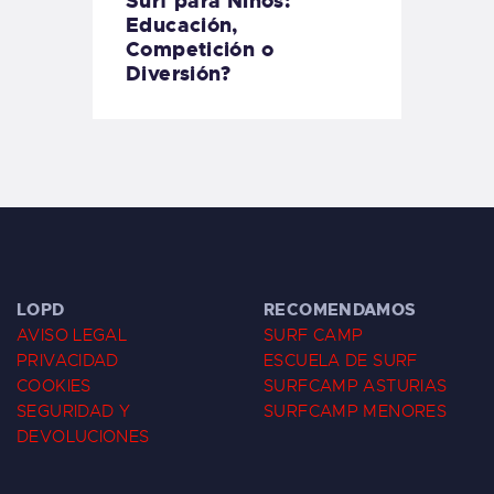
Surf para Niños:
Educación,
Competición o
Diversión?
LOPD
RECOMENDAMOS
AVISO LEGAL
SURF CAMP
PRIVACIDAD
ESCUELA DE SURF
COOKIES
SURFCAMP ASTURIAS
SEGURIDAD Y
SURFCAMP MENORES
DEVOLUCIONES