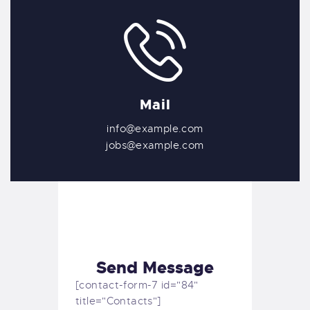
Mail
info@example.com
jobs@example.com
Send Message
[contact-form-7 id="84"
title="Contacts"]