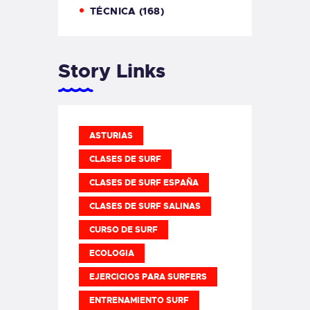
TÉCNICA
(168)
Story Links
ASTURIAS
CLASES DE SURF
CLASES DE SURF ESPAÑA
CLASES DE SURF SALINAS
CURSO DE SURF
ECOLOGIA
EJERCICIOS PARA SURFERS
ENTRENAMIENTO SURF