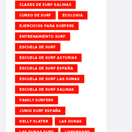
CLASES DE SURF SALINAS
CURSO DE SURF
ECOLOGIA
EJERCICIOS PARA SURFERS
ENTRENAMIENTO SURF
ESCUELA DE SURF
ESCUELA DE SURF ASTURIAS
ESCUELA DE SURF ESPAÑA
ESCUELA DE SURF LAS DUNAS
ESCUELA DE SURF SALINAS
FAMILY SURFERS
JUNIO SURF ESPAÑA
KELLY SLATER
LAS DUNAS
LAS DUNAS SURF
LONGBOARD