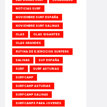
NOTICIAS SURF
NOVIEMBRE SURF ESPAÑA
NOVIEMBRE SURF SALINAS
OLAS
OLAS GIGANTES
OLAS GRANDES
RUTINA DE EJERCICIOS SURFERS
SALINAS
SUF ESPAÑA
SURF
SURF ASTURIAS
SURFCAMP
SURFCAMP ASTURIAS
SURFCAMP SALINAS
SURFCAMPS PARA JOVENES