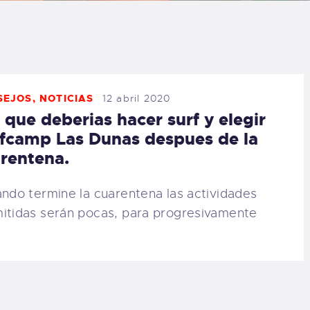
LOG
AQ
ONTACTO
SEJOS
,
NOTICIAS
12 abril 2020
 que deberias hacer surf y elegir
fcamp Las Dunas despues de la
CARRITO
rentena.
IENDA FAMILY
do termine la cuarentena las actividades
itidas serán pocas, para progresivamente
URFERS
EBCAM SALINAS
EDIDOS