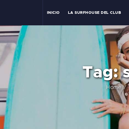
I
INICIO
LA SURFHOUSE DEL CLUB
T
L
C
Tag: 
S
C
Home
E
A