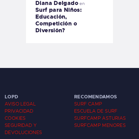
Diana Delgado
en
Surf para Niños:
Educación,
Competición o
Diversión?
LOPD
RECOMENDAMOS
AVISO LEGAL
SURF CAMP
PRIVACIDAD
ESCUELA DE SURF
COOKIES
SURFCAMP ASTURIAS
SEGURIDAD Y
SURFCAMP MENORES
DEVOLUCIONES