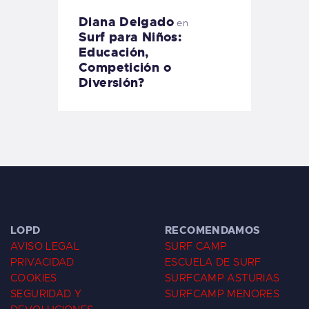
Diana Delgado
en
Surf para Niños:
Educación,
Competición o
Diversión?
LOPD
RECOMENDAMOS
AVISO LEGAL
SURF CAMP
PRIVACIDAD
ESCUELA DE SURF
COOKIES
SURFCAMP ASTURIAS
SEGURIDAD Y
SURFCAMP MENORES