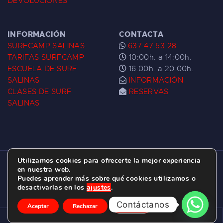
DEVOLUCIONES
INFORMACIÓN
CONTACTA
SURFCAMP SALINAS
637 47 53 28
TARIFAS SURFCAMP
10:00h. a 14:00h.
ESCUELA DE SURF
16:00h. a 20:00h.
SALINAS
INFORMACIÓN
CLASES DE SURF
RESERVAS
SALINAS
Utilizamos cookies para ofrecerte la mejor experiencia
ESCUELA DE SURF LAS DUNAS ©
2026.
en nuestra web.
Puedes aprender más sobre qué cookies utilizamos o
C/ BERNARDO ÁLVAREZ GALAN 1, SALINAS
desactivarlas en los
ajustes
.
(ASTURIAS)
Contáctanos
Aceptar
Rechazar
Ajustes