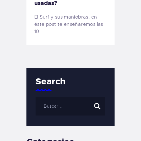
usadas?
El Surf y sus maniobras, en
éste post te enseñaremos las
10…
Search